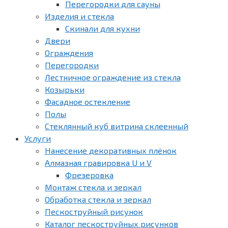
Перегородки для сауны
Изделия и стекла
Скинали для кухни
Двери
Ограждения
Перегородки
Лестничное ограждение из стекла
Козырьки
Фасадное остекление
Полы
Стеклянный куб витрина склеенный
Услуги
Нанесение декоративных плёнок
Алмазная гравировка U и V
Фрезеровка
Монтаж стекла и зеркал
Обработка стекла и зеркал
Пескоструйный рисунок
Каталог пескоструйных рисунков