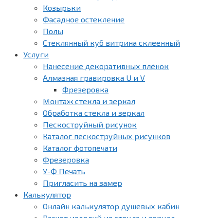
Козырьки
Фасадное остекление
Полы
Стеклянный куб витрина склеенный
Услуги
Нанесение декоративных плёнок
Алмазная гравировка U и V
Фрезеровка
Монтаж стекла и зеркал
Обработка стекла и зеркал
Пескоструйный рисунок
Каталог пескоструйных рисунков
Каталог фотопечати
Фрезеровка
У-Ф Печать
Пригласить на замер
Калькулятор
Онлайн калькулятор душевых кабин
Расчет изделий из стекла и зеркал