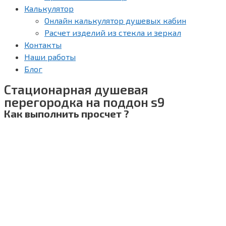
Калькулятор
Онлайн калькулятор душевых кабин
Расчет изделий из стекла и зеркал
Контакты
Наши работы
Блог
Стационарная душевая
перегородка на поддон s9
Как выполнить просчет ?
Для выполнения расчета не обходимо заполнить поля
высоты и ширины будущих секций.
Указать вид стекла и фурнитуры, а также отметить
нужные услуги.
Размер указывается в mm