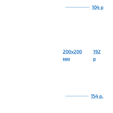
104 р
200х200
192
мм
р
154 р.