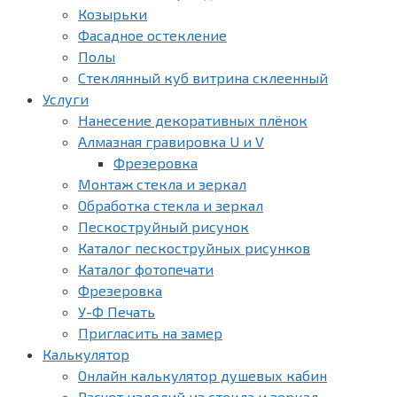
Козырьки
Фасадное остекление
Полы
Стеклянный куб витрина склеенный
Услуги
Нанесение декоративных плёнок
Алмазная гравировка U и V
Фрезеровка
Монтаж стекла и зеркал
Обработка стекла и зеркал
Пескоструйный рисунок
Каталог пескоструйных рисунков
Каталог фотопечати
Фрезеровка
У-Ф Печать
Пригласить на замер
Калькулятор
Онлайн калькулятор душевых кабин
Расчет изделий из стекла и зеркал