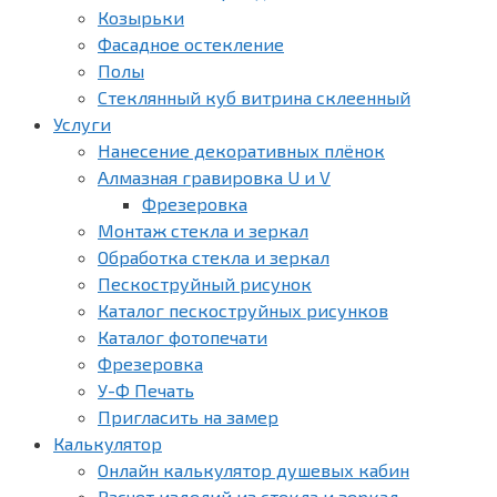
Козырьки
Фасадное остекление
Полы
Стеклянный куб витрина склеенный
Услуги
Нанесение декоративных плёнок
Алмазная гравировка U и V
Фрезеровка
Монтаж стекла и зеркал
Обработка стекла и зеркал
Пескоструйный рисунок
Каталог пескоструйных рисунков
Каталог фотопечати
Фрезеровка
У-Ф Печать
Пригласить на замер
Калькулятор
Онлайн калькулятор душевых кабин
Расчет изделий из стекла и зеркал