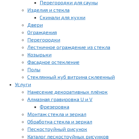
Перегородки для сауны
Изделия и стекла
Скинали для кухни
Двери
Ограждения
Перегородки
Лестничное ограждение из стекла
Козырьки
Фасадное остекление
Полы
Стеклянный куб витрина склеенный
Услуги
Нанесение декоративных плёнок
Алмазная гравировка U и V
Фрезеровка
Монтаж стекла и зеркал
Обработка стекла и зеркал
Пескоструйный рисунок
Каталог пескоструйных рисунков